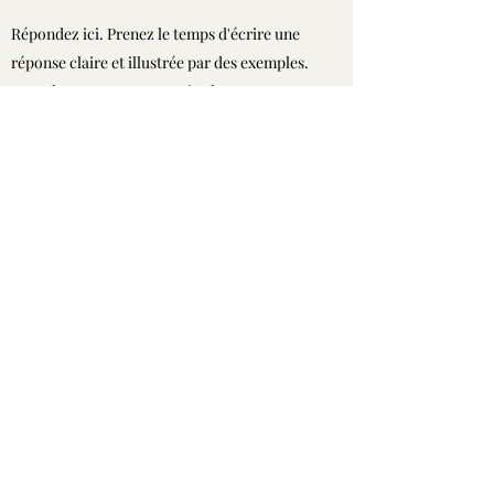
Répondez ici. Prenez le temps d'écrire une
réponse claire et illustrée par des exemples.
Votre lecteur veut en savoir plus sur vous,
n'hésitez pas à apporter les détails
nécessaires.
Si je fais un don, puis-je décider
de son usage ?
Répondez ici. Prenez le temps d'écrire une
réponse claire et illustrée par des exemples.
Votre lecteur veut en savoir plus sur vous,
n'hésitez pas à apporter les détails
nécessaires.
© 2022 by SKUN Foundation